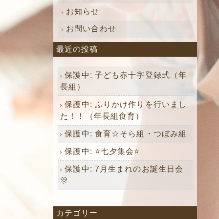
お知らせ
お問い合わせ
最近の投稿
保護中: 子ども赤十字登録式（年
長組）
保護中: ふりかけ作りを行いまし
た！！（年長組食育）
保護中: 食育☆そら組・つぼみ組
保護中: ⭐️七夕集会⭐️
保護中: 7月生まれのお誕生日会
🎊
カテゴリー