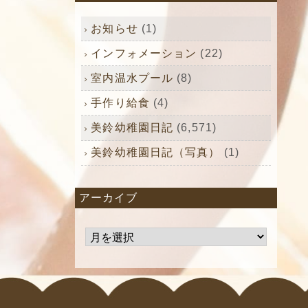
お知らせ
(1)
インフォメーション
(22)
室内温水プール
(8)
手作り給食
(4)
美鈴幼稚園日記
(6,571)
美鈴幼稚園日記（写真）
(1)
アーカイブ