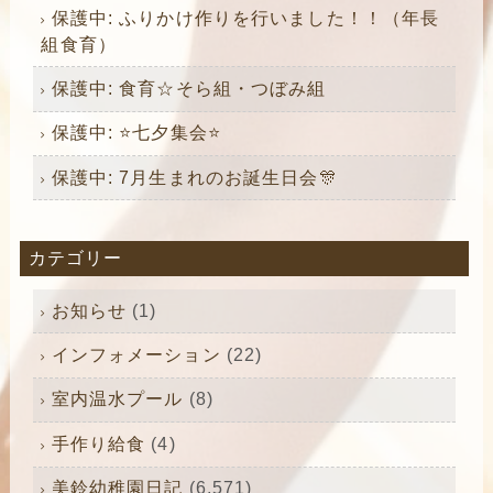
保護中: ふりかけ作りを行いました！！（年長
組食育）
保護中: 食育☆そら組・つぼみ組
保護中: ⭐️七夕集会⭐️
保護中: 7月生まれのお誕生日会🎊
カテゴリー
お知らせ
(1)
インフォメーション
(22)
室内温水プール
(8)
手作り給食
(4)
美鈴幼稚園日記
(6,571)