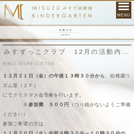
MENU
みすずっこクラブ 12月の活動内容♪
投稿日
2018年11月19日
１２月２１日（金）の午後１３時３０分から
、幼稚園リ
ズム室（２Ｆ）
にてクリスマス会🎅🏽を行います。
※
参加費 ５００円
（つり銭がないようご準備
ください）
参加ご希望の方は、
１１月２０日（火）午前９時３０分～１０時３０分の