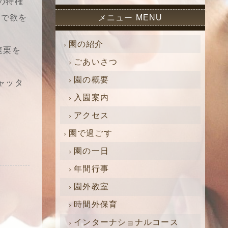
の特権
ので欲を
メニュー MENU
園の紹介
速栗を
ごあいさつ
園の概要
ャッタ
入園案内
アクセス
園で過ごす
園の一日
年間行事
園外教室
時間外保育
インターナショナルコース