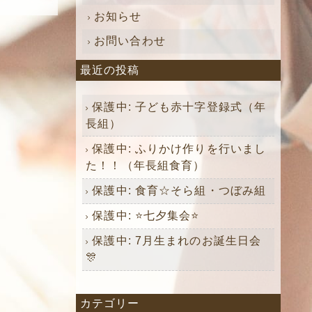
お知らせ
お問い合わせ
最近の投稿
保護中: 子ども赤十字登録式（年
長組）
保護中: ふりかけ作りを行いまし
た！！（年長組食育）
保護中: 食育☆そら組・つぼみ組
保護中: ⭐️七夕集会⭐️
保護中: 7月生まれのお誕生日会
🎊
カテゴリー