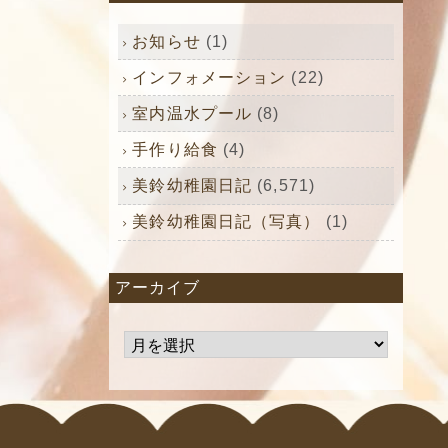
お知らせ
(1)
インフォメーション
(22)
室内温水プール
(8)
手作り給食
(4)
美鈴幼稚園日記
(6,571)
美鈴幼稚園日記（写真）
(1)
アーカイブ